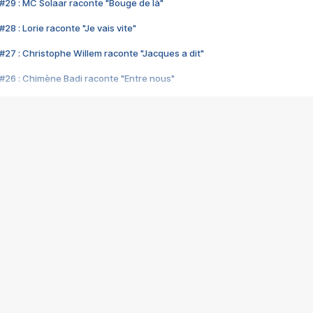
#29 : MC Solaar raconte "Bouge de là"
28 : Lorie raconte "Je vais vite"
#27 : Christophe Willem raconte "Jacques a dit"
#26 : Chimène Badi raconte "Entre nous"
#25 : Indochine raconte "3e sexe"
#24 : Zaho raconte "C'est chelou"
#23 : Patrick Bruel raconte "Au café des délices"
#22 : Kyo raconte "Le chemin"
#21 : Nolwenn Leroy raconte "Cassé"
#20 : Patrick Hernandez raconte "Born to be alive"
#19 : Lorie raconte "Près de moi"
#18 : Michael Jones raconte "A nos actes manqués" (avec Jean-Jacque
#17 : Khaled raconte "Aïcha"