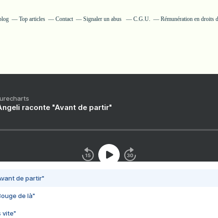
blog
Top articles
Contact
Signaler un abus
C.G.U.
Rémunération en droits d
Purecharts
ngeli raconte "Avant de partir"
vant de partir"
Bouge de là"
 vite"