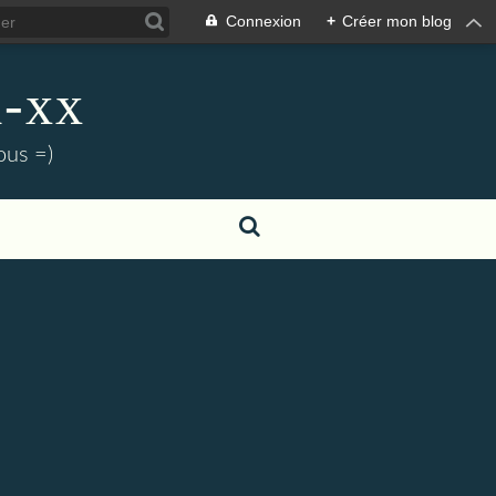
Connexion
+
Créer mon blog
a-xx
ous =)