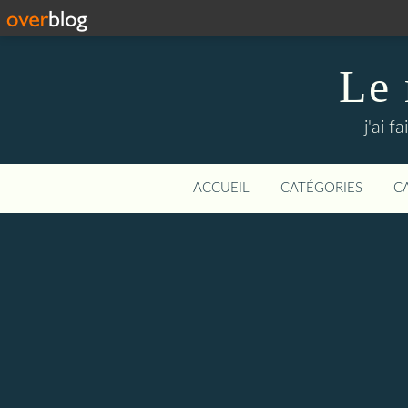
Le 
j'ai 
ACCUEIL
CATÉGORIES
C